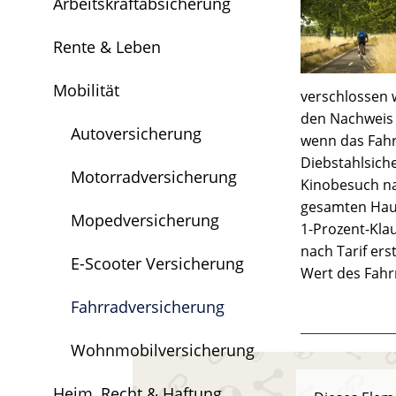
Arbeitskraftabsicherung
Rente & Leben
Mobilität
verschlossen 
den Nachweis 
Autoversicherung
wenn das Fahr
Diebstahlsich
Motorradversicherung
Kinobesuch na
gesamten Haus
Mopedversicherung
1-Prozent-Klau
nach Tarif er
E-Scooter Versicherung
Wert des Fahr
Fahrradversicherung
Wohnmobilversicherung
Heim, Recht & Haftung