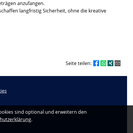
Beträgen anzufangen.
haffen langfristig Sicherheit, ohne die kreative
Seite teilen:
ies
Vertrag widerrufen
ookies sind optional und erweitern den
hutzerklärung
.