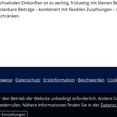
hselnden Einkünften ist es wichtig, frühzeitig mit kleinen 
lanbare Beiträge – kombiniert mit flexiblen Zuzahlungen – sc
schränken.
nweise
·
Datenschutz
·
Erstinformation
·
Beschwerden
·
Cook
r den Betrieb der Website unbedingt erforderlich. Andere C
 widerrufen. Nähere Informationen finden Sie in der
Datensc
e Einstellungen