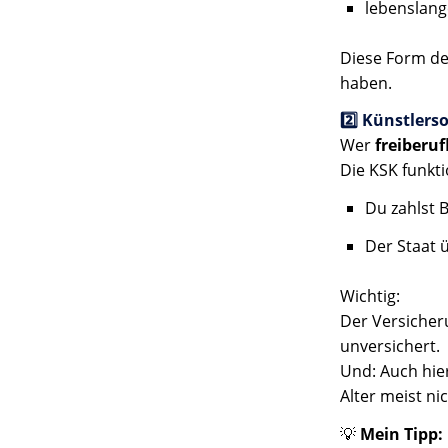
lebenslang
Diese Form der
haben.
2️⃣ Künstlers
Wer
freiberuf
Die KSK funkti
Du zahlst 
Der Staat 
Wichtig:
Der Versicher
unversichert.
Und: Auch hier
Alter meist ni
💡
Mein Tipp: