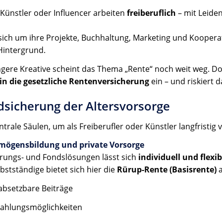
 Künstler oder Influencer arbeiten
freiberuflich
– mit Leide
ich um ihre Projekte, Buchhaltung, Marketing und Koopera
Hintergrund.
ngere Kreative scheint das Thema „Rente“ noch weit weg. D
in die gesetzliche Rentenversicherung
ein – und riskiert d
dsicherung der Altersvorsorge
entrale Säulen, um als Freiberufler oder Künstler langfristig
ermögensbildung und private Vorsorge
rungs- und Fondslösungen lässt sich
individuell und flexib
bstständige bietet sich hier die
Rürup-Rente (Basisrente)
a
 absetzbare Beiträge
uzahlungsmöglichkeiten