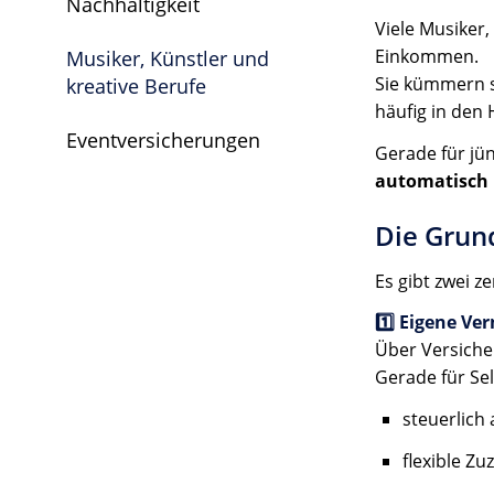
Nachhaltigkeit
Viele Musiker,
Einkommen.
Musiker, Künstler und
Sie kümmern s
kreative Berufe
häufig in den 
Eventversicherungen
Gerade für jü
automatisch 
Die Grun
Es gibt zwei z
1️⃣ Eigene V
Über Versiche
Gerade für Sel
steuerlich
flexible Z